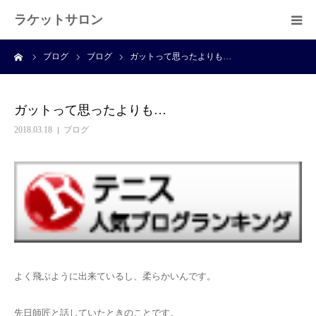
ラケットサロン
ーム
ブログ
ブログ
ガットって思ったよりも…
ホーム
ショッピング
ガットって思ったよりも…
2018.03.18
ブログ
サービス
プライベートレッスン
ブログ
よくある質問
よく飛ぶように出来ているし、柔らかいんです。
アクセス
先日師匠と話していたときのことです。