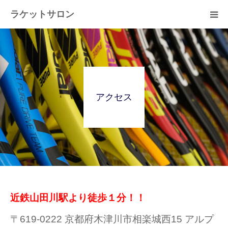
ラケットサロン
ホーム
ショッピング
アクセス
サービス
プライベートレッスン
ブログ
よくある質問
近鉄山田川駅より徒歩１分！！
アクセス
〒619-0222 京都府木津川市相楽城西15 アルプ