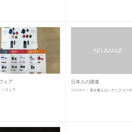
ウェア
日本人の躍進
0
ウェア
2018.09.9
形を教えないテニスコー