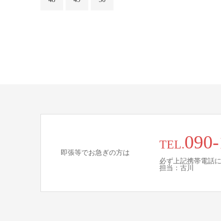
090-
TEL.
即張等でお急ぎの方は
必ず上記携帯電話
担当：古川