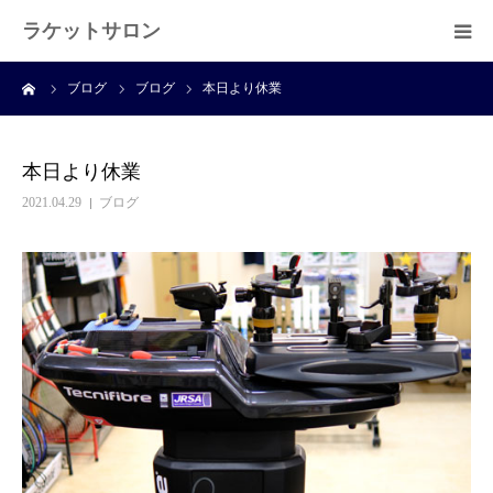
ラケットサロン
ーム
ブログ
ブログ
本日より休業
ホーム
ショッピング
本日より休業
2021.04.29
ブログ
サービス
プライベートレッスン
ブログ
よくある質問
アクセス