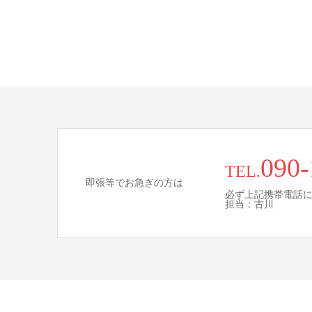
090-
TEL.
即張等でお急ぎの方は
必ず上記携帯電話
担当：古川