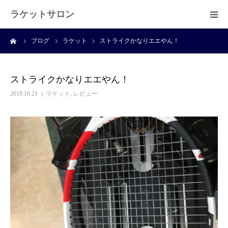
ラケットサロン
ーム
ブログ
ラケット
ストライクかなりエエやん！
ホーム
ショッピング
ストライクかなりエエやん！
2019.10.21
ラケット
,
レビュー
サービス
プライベートレッスン
ブログ
よくある質問
アクセス