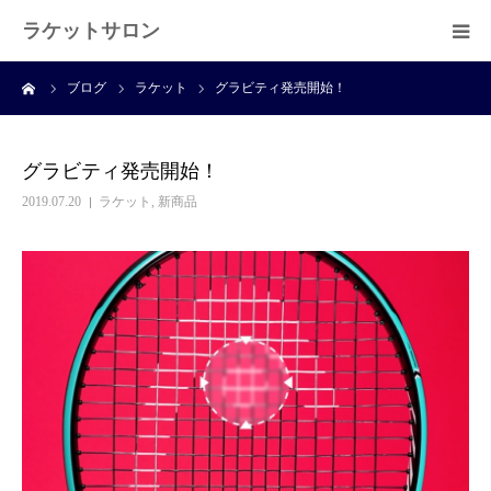
ラケットサロン
ーム
ブログ
ラケット
グラビティ発売開始！
ホーム
ショッピング
グラビティ発売開始！
2019.07.20
ラケット
,
新商品
サービス
プライベートレッスン
ブログ
よくある質問
アクセス