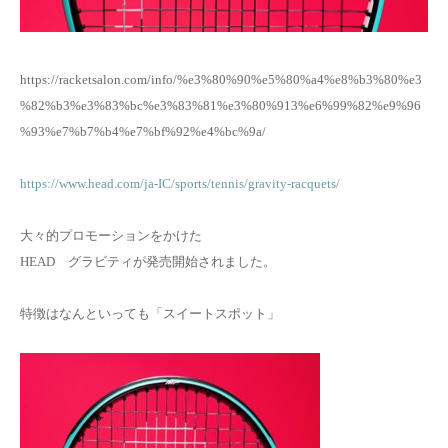
お問い合わせ
https://racketsalon.com/info/%e3%80%90%e5%80%a4%e8%b3%80%e3
%82%b3%e3%83%bc%e3%83%81%e3%80%913%e6%99%82%e9%96
%93%e7%b7%b4%e7%bf%92%e4%bc%9a/
https://www.head.com/ja-IC/sports/tennis/gravity-racquets/
大々的プロモーションをかけた
HEAD グラビティが発売開始されました。
特徴はなんといっても「スイートスポット」