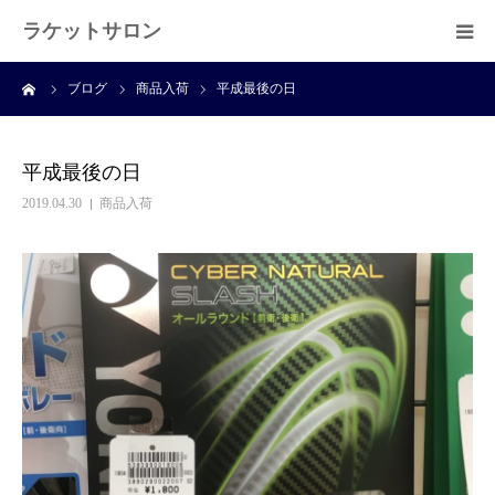
ラケットサロン
ーム
ブログ
商品入荷
平成最後の日
ホーム
ショッピング
平成最後の日
2019.04.30
商品入荷
サービス
プライベートレッスン
ブログ
よくある質問
アクセス