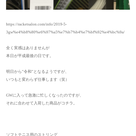
お問い合わせ
https://racketsalon.com/info/2019-5-
3gw%e4%b8%80%e6%97%a5%e7%b7%b4%e7%bf%92%e4%bc%9a/
全く実感はありませんが
本日が平成最後の日です。
明日から”令和”となるようですが、
いつもと変わらず仕事します（笑）
GWに入って急激に忙しくなったのですが、
それに合わせて入荷した商品がコチラ。
ソフトテニス用のストリング