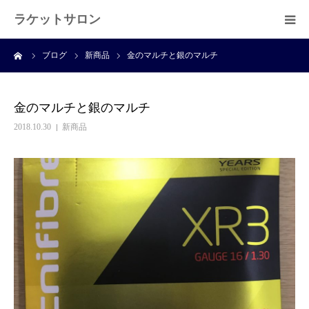
ラケットサロン
ーム
ブログ
新商品
金のマルチと銀のマルチ
ホーム
ショッピング
金のマルチと銀のマルチ
2018.10.30
新商品
サービス
プライベートレッスン
ブログ
よくある質問
アクセス