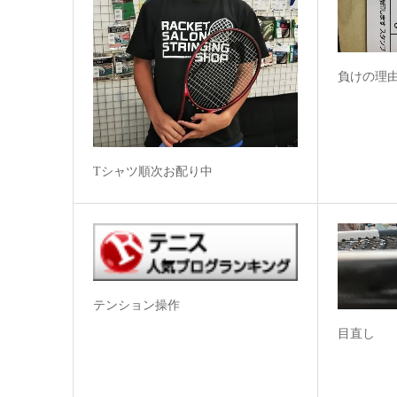
負けの理
Tシャツ順次お配り中
テンション操作
目直し