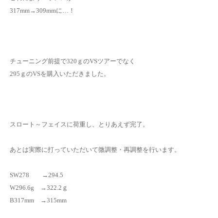
317mm→309mmに…！
チューニング前提で320ｇのVSツアーでなく
295ｇのVSを購入いただきました。
スロート～フェイスに荷重し、とりあえず完了。
あとは実際に打っていただいて微調整・再調整を行います。
SW278 →294.5
W296.6g →322.2ｇ
B317mm →315mm