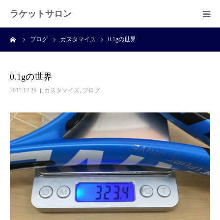
ラケットサロン
ーム
ブログ
カスタマイズ
0.1gの世界
ホーム
ショッピング
0.1gの世界
2017.12.26
カスタマイズ
,
ブログ
サービス
プライベートレッスン
ブログ
よくある質問
アクセス