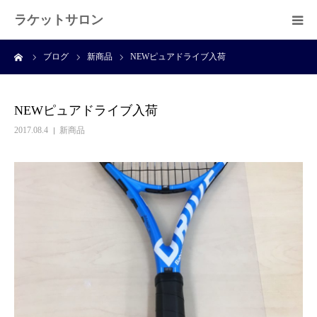
ラケットサロン
ーム
ブログ
新商品
NEWピュアドライブ入荷
ホーム
ショッピング
NEWピュアドライブ入荷
2017.08.4
新商品
サービス
プライベートレッスン
ブログ
よくある質問
アクセス