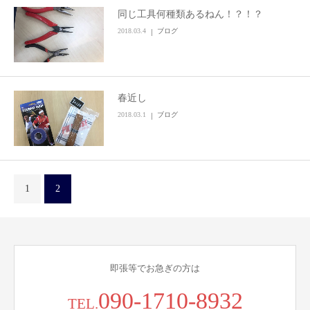
同じ工具何種類あるねん！？！？
お問い合わせ
2018.03.4
ブログ
春近し
2018.03.1
ブログ
1
2
即張等でお急ぎの方は
090-1710-8932
TEL.